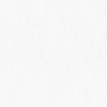
社名
milkott
事業内容
まつげパーマ/眉毛サロン
所在地
〒812-0011
福岡県福岡市博多区博多駅前4
※プライベートサロンのため、
ご予約確定後詳しい住所を
お知らせします。
営業時間
11:00～20:00
TEL
070-5693-0761
※営業電話はお断りしています。
弊社では電話勧誘による契約は締結いたしませ
ん。
特定商取引に関する法律 第17条
により再勧誘は
禁止されています。
お支払い方法
現金、PayPay