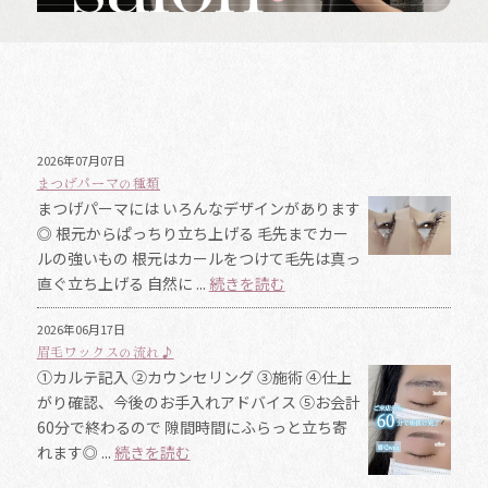
2026年07月07日
まつげパーマの種類
まつげパーマには いろんなデザインがあります
◎ 根元からぱっちり立ち上げる 毛先までカー
ルの強いもの 根元はカールをつけて毛先は真っ
直ぐ立ち上げる 自然に ...
続きを読む
2026年06月17日
眉毛ワックスの流れ♪
①カルテ記入 ②カウンセリング ③施術 ④仕上
がり確認、今後のお手入れアドバイス ⑤お会計
60分で終わるので 隙間時間にふらっと立ち寄
れます◎ ...
続きを読む