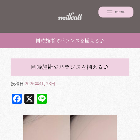
同時施術でバランスを揃える♪
同時施術でバランスを揃える♪
投稿日
2026年4月23日
F
X
Li
a
n
c
e
e
b