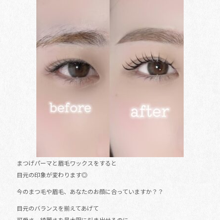
o
o
k
まつげパーマと眉毛ワックスをすると
目元の印象が変わります◎
今のまつ毛や眉毛、あなたのお顔に合っていますか？？
目元のバランスを揃えてあげて
可愛さ、綺麗さを最大限に引き出せるのに